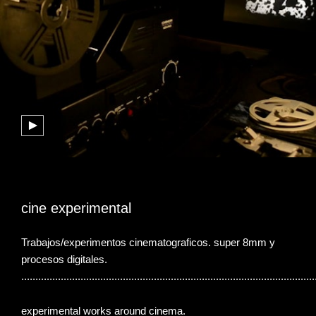
cine experimental
Trabajos/experimentos cinematograficos. super 8mm y
procesos digitales.
........................................................................................................
experimental works around cinema.